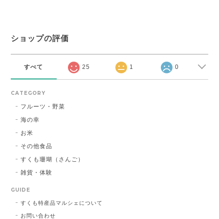
ショップの評価
すべて
25
1
0
CATEGORY
フルーツ・野菜
海の幸
お米
その他食品
すくも珊瑚（さんご）
雑貨・体験
GUIDE
すくも特産品マルシェについて
お問い合わせ