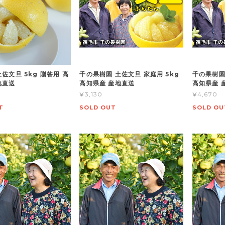
佐文旦 5kg 贈答用 高
千の果樹園 土佐文旦 家庭用 5kg
千の果樹園
地直送
高知県産 産地直送
高知県産 
¥3,130
¥4,670
T
SOLD OUT
SOLD OU