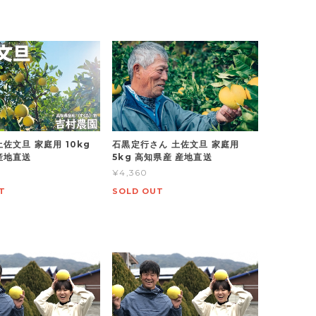
佐文旦 家庭用 10kg
石黒定行さん 土佐文旦 家庭用
産地直送
5kg 高知県産 産地直送
¥4,360
T
SOLD OUT