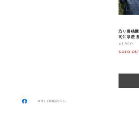
彩り柑橘園
高知県産 
¥1,890
SOLD OU
©すくも特産品マルシェ