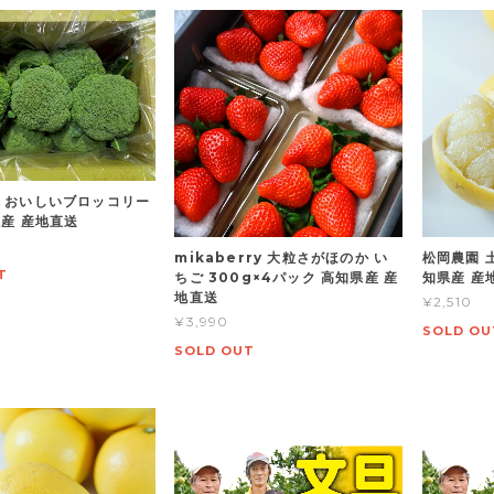
 おいしいブロッコリー
県産 産地直送
mikaberry 大粒さがほのか い
松岡農園 土
T
ちご 300g×4パック 高知県産 産
知県産 産
地直送
¥2,510
¥3,990
SOLD OU
SOLD OUT