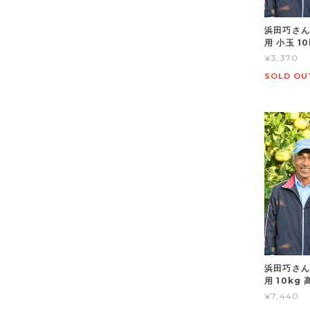
浜田巧さん
用 小玉 1
¥3,370
SOLD OU
浜田巧さん
用 10kg
¥7,440