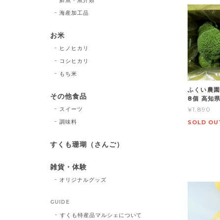
海産加工品
お米
ヒノヒカリ
コシヒカリ
もち米
ふくい農園
その他食品
8個 高知
スイーツ
¥1,890
調味料
SOLD OU
すくも珊瑚（さんご）
雑貨・体験
オリジナルグッズ
GUIDE
すくも特産品マルシェについて