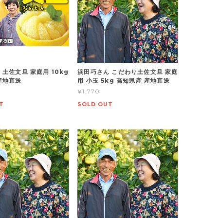
 土佐文旦 家庭用 10kg
浜田巧さん こだわり土佐文旦 家庭
産地直送
用 小玉 5kg 高知県産 産地直送
¥1,770
T
SOLD OUT