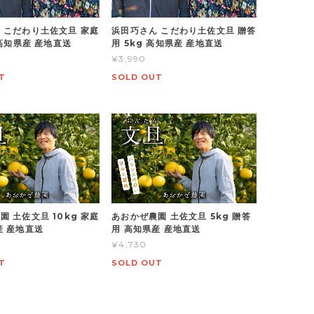
 こだわり土佐文旦 家庭
浜田巧さん こだわり土佐文旦 贈答
 高知県産 産地直送
用 5kg 高知県産 産地直送
¥3,990
T
SOLD OUT
園 土佐文旦 10kg 家庭
あおかぜ農園 土佐文旦 5kg 贈答
産 産地直送
用 高知県産 産地直送
¥4,730
T
SOLD OUT