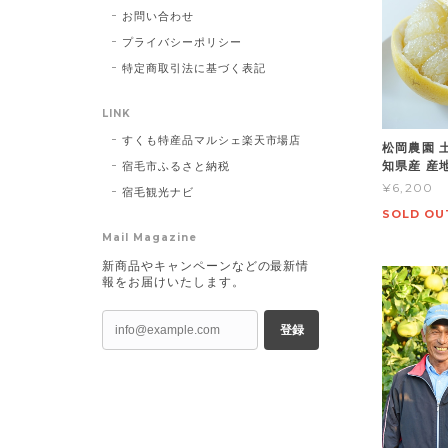
お問い合わせ
プライバシーポリシー
特定商取引法に基づく表記
LINK
すくも特産品マルシェ楽天市場店
松岡農園 土
知県産 産
宿毛市ふるさと納税
¥6,200
宿毛観光ナビ
SOLD OU
Mail Magazine
新商品やキャンペーンなどの最新情
報をお届けいたします。
登録