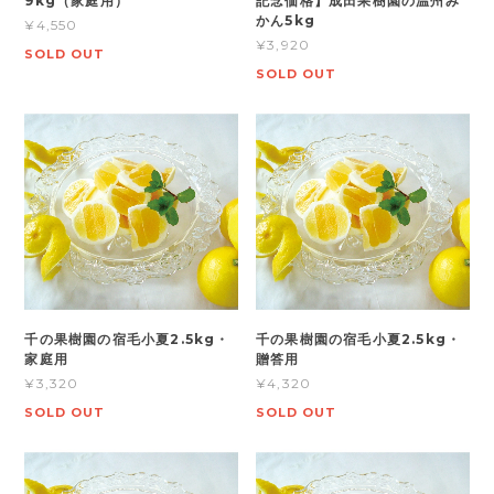
9kg（家庭用）
記念価格】成田果樹園の温州み
かん5kg
¥4,550
¥3,920
SOLD OUT
SOLD OUT
千の果樹園の宿毛小夏2.5kg・
千の果樹園の宿毛小夏2.5kg・
家庭用
贈答用
¥3,320
¥4,320
SOLD OUT
SOLD OUT