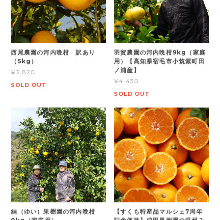
西尾農園の河内晩柑 訳あり
羽賀農園の河内晩柑9kg（家庭
（5kg）
用）【高知県宿毛市小筑紫町田
ノ浦産】
¥2,820
¥4,430
SOLD OUT
SOLD OUT
結（ゆい）果樹園の河内晩柑
【すくも特産品マルシェ7周年