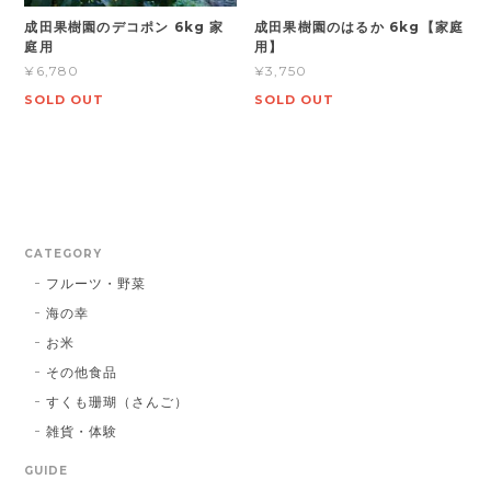
成田果樹園のデコポン 6kg 家
成田果樹園のはるか 6kg【家庭
庭用
用】
¥6,780
¥3,750
SOLD OUT
SOLD OUT
CATEGORY
フルーツ・野菜
海の幸
お米
その他食品
すくも珊瑚（さんご）
雑貨・体験
GUIDE