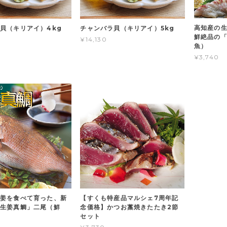
高知産の
貝（キリアイ）4kg
チャンバラ貝（キリアイ）5kg
鮮絶品の
¥14,130
魚）
¥3,740
姜を食べて育った、新
【すくも特産品マルシェ7周年記
「生姜真鯛」二尾（鮮
念価格】かつお藁焼きたたき2節
セット