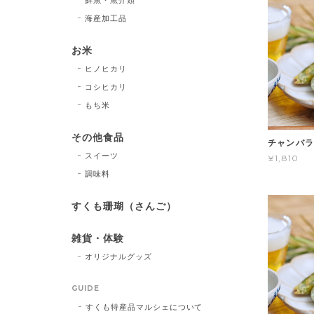
海産加工品
お米
ヒノヒカリ
コシヒカリ
もち米
その他食品
チャンバラ
スイーツ
¥1,810
調味料
すくも珊瑚（さんご）
雑貨・体験
オリジナルグッズ
GUIDE
すくも特産品マルシェについて