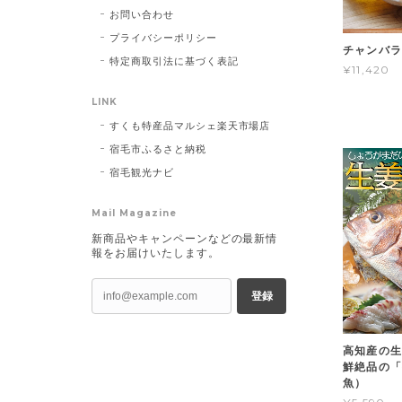
お問い合わせ
プライバシーポリシー
チャンバラ
特定商取引法に基づく表記
¥11,420
LINK
すくも特産品マルシェ楽天市場店
宿毛市ふるさと納税
宿毛観光ナビ
Mail Magazine
新商品やキャンペーンなどの最新情
報をお届けいたします。
登録
高知産の生
鮮絶品の
魚）