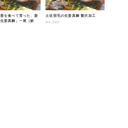
生姜を食べて育った、新
土佐宿毛の生姜真鯛 贅沢加工
「生姜真鯛」一尾（鮮
¥4,360