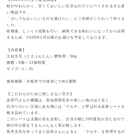
粒がやわらかく、甘くておいしい文旦なのでリピートされる方も多
い商品です。
「少しでもおいしいものを届けたい」とご夫婦がこだわって作りま
した。
収穫後、じっくり追熟を行い、納得できる味わいになってから出荷
するため、2026年2月以降のお届けを予定しております。
【内容量】
土佐文旦（とさぶんたん）贈答用：5kg
個数：9個～12個程度
サイズ：L～3L
賞味期限：冷暗所での保管にて約2週間
【こだわりのために惜しまない労力】
浜田巧さんの農園は、高知県宿毛市の美しい海のほど近く。
日当りのいい立地にある畑には「マルチ」と呼ばれる反射シートを
敷き詰めています。
このシートは太陽の光を反射し、文旦の樹に360度光が当たるので
樹の中心部までまんべんなく実が熟します。
長年文旦を作ってきた浜田さんによると、「マルチ」を管理するの