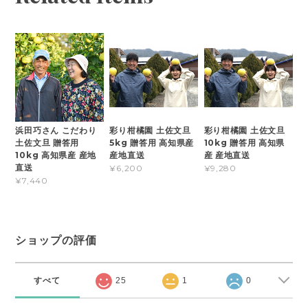
浜田巧さん こだわり
彩り柑橘園 土佐文旦
彩り柑橘園 土佐文旦
土佐文旦 贈答用
5kg 贈答用 高知県産
10kg 贈答用 高知県
10kg 高知県産 産地
産地直送
産 産地直送
直送
¥6,200
¥9,280
¥7,440
ショップの評価
すべて
25
1
0