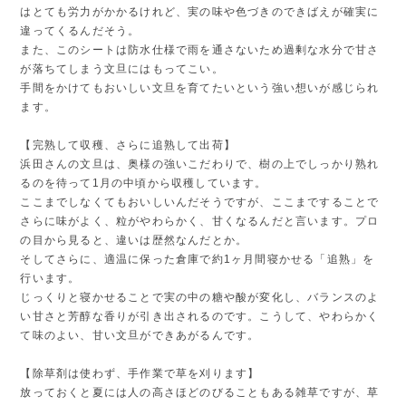
はとても労力がかかるけれど、実の味や色づきのできばえが確実に
違ってくるんだそう。
また、このシートは防水仕様で雨を通さないため過剰な水分で甘さ
が落ちてしまう文旦にはもってこい。
手間をかけてもおいしい文旦を育てたいという強い想いが感じられ
ます。
【完熟して収穫、さらに追熟して出荷】
浜田さんの文旦は、奥様の強いこだわりで、樹の上でしっかり熟れ
るのを待って1月の中頃から収穫しています。
ここまでしなくてもおいしいんだそうですが、ここまですることで
さらに味がよく、粒がやわらかく、甘くなるんだと言います。プロ
の目から見ると、違いは歴然なんだとか。
そしてさらに、適温に保った倉庫で約1ヶ月間寝かせる「追熟」を
行います。
じっくりと寝かせることで実の中の糖や酸が変化し、バランスのよ
い甘さと芳醇な香りが引き出されるのです。こうして、やわらかく
て味のよい、甘い文旦ができあがるんです。
【除草剤は使わず、手作業で草を刈ります】
放っておくと夏には人の高さほどのびることもある雑草ですが、草