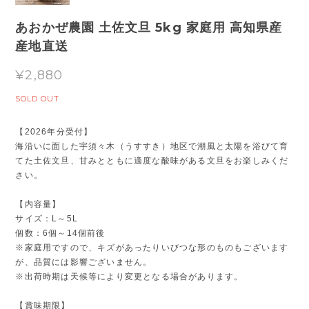
あおかぜ農園 土佐文旦 5kg 家庭用 高知県産
産地直送
¥2,880
SOLD OUT
【2026年分受付】
海沿いに面した宇須々木（うすすき）地区で潮風と太陽を浴びて育
てた土佐文旦、甘みとともに適度な酸味がある文旦をお楽しみくだ
さい。
【内容量】
サイズ：L～5L
個数：6個～14個前後
※家庭用ですので、キズがあったりいびつな形のものもございます
が、品質には影響ございません。
※出荷時期は天候等により変更となる場合があります。
【賞味期限】