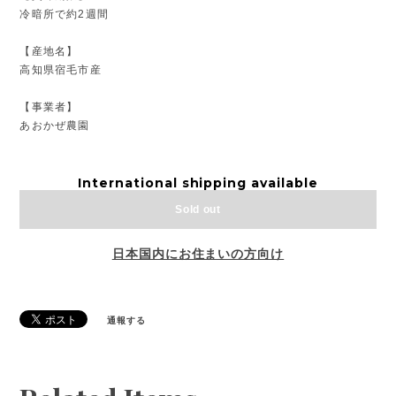
冷暗所で約2週間
【産地名】
高知県宿毛市産
【事業者】
あおかぜ農園
International shipping available
Sold out
日本国内にお住まいの方向け
通報する