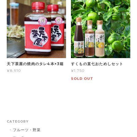
天下茶屋の焼肉のタレ4本×3箱
すくもの直七おためしセット
¥8,910
¥1,750
SOLD OUT
CATEGORY
フルーツ・野菜