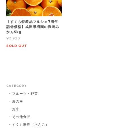
【すくも特産品マルシェ7周年
記念価格】成田果樹園の温州み
かん5kg
¥3,920
SOLD OUT
CATEGORY
フルーツ・野菜
海の幸
お米
その他食品
すくも珊瑚（さんご）