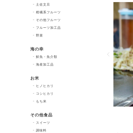
土佐文旦
柑橘系フルーツ
その他フルーツ
ランマ・グランパのガトーショコラ
フルーツ加工品
野菜
海の幸
茶店『グランマ・グランパ』で生まれたこのガトーシ
鮮魚・魚介類
素材でつくったら美味しいものができない訳がな
した贅沢な素材を惜しみなくつかっています。
海産加工品
お米
VIEW DETAIL
ヒノヒカリ
コシヒカリ
もち米
その他食品
スイーツ
調味料