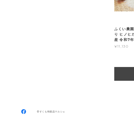
ふくい農園
り ヒノヒカ
産 令和7年
¥11,130
©すくも特産品マルシェ