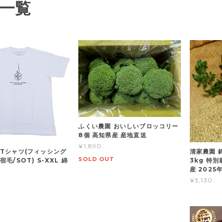
一覧
ふくい農園 おいしいブロッコリー
8個 高知県産 産地直送
¥1,890
Tシャツ(フィッシング
清家農園 
SOLD OUT
毛/SOT) S-XXL 綿
3kg 特別
産 2025
¥3,130