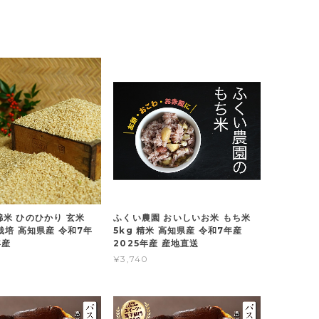
錦米 ひのひかり 玄米
ふくい農園 おいしいお米 もち米
栽培 高知県産 令和7年
5kg 精米 高知県産 令和7年産
年産
2025年産 産地直送
¥3,740