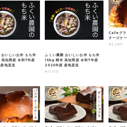
Cafeグ
チーズケ
¥2,260
 おいしいお米 もち米
ふくい農園 おいしいお米 もち米
米 高知県産 令和7年産
15kg 精米 高知県産 令和7年産
 産地直送
2025年産 産地直送
¥11,130